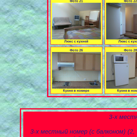
Фото 21
Фото 22
Люкс с кухней
Люкс с кух
Фото 26
Фото 28
Кухня в номере
Кухня в но
3-х мест
3-х местный номер (с балконом) (2, 3