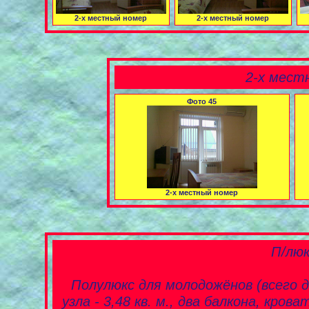
2-х местный номер
2-х местный номер
2-х мест
Фото 45
2-х местный номер
П/люк
Полулюкс для молодожёнов (всего дв
узла - 3,48 кв. м., два балкона, кров