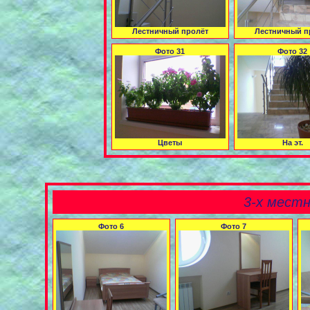
Лестничный пролёт
Лестничный п
Фото 31
Фото 32
Цветы
На эт.
3-х местн
Фото 6
Фото 7