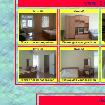
плеер. В
Фото 48
Фото 49
П/люкс для молодожёнов
П/люкс для молодожёнов
Фото 53
Фото 54
П/люкс для молодожёнов
П/люкс для молодожёнов
Лю