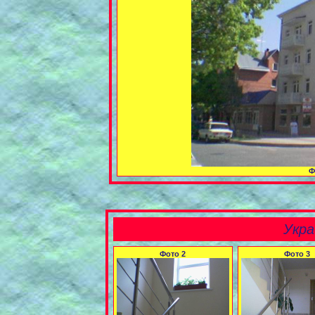
Ф
Укра
Фото 2
Фото 3